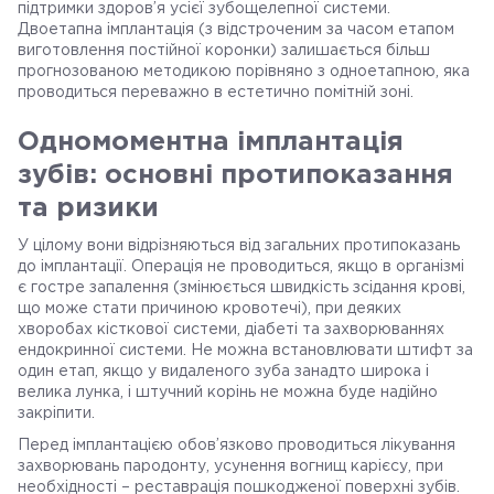
підтримки здоров’я усієї зубощелепної системи.
Двоетапна імплантація (з відстроченим за часом етапом
виготовлення постійної коронки) залишається більш
прогнозованою методикою порівняно з одноетапною, яка
проводиться переважно в естетично помітній зоні.
Одномоментна імплантація
зубів: основні протипоказання
та ризики
У цілому вони відрізняються від загальних протипоказань
до імплантації. Операція не проводиться, якщо в організмі
є гостре запалення (змінюється швидкість зсідання крові,
що може стати причиною кровотечі), при деяких
хворобах кісткової системи, діабеті та захворюваннях
ендокринної системи. Не можна встановлювати штифт за
один етап, якщо у видаленого зуба занадто широка і
велика лунка, і штучний корінь не можна буде надійно
закріпити.
Перед імплантацією обов’язково проводиться лікування
захворювань пародонту, усунення вогнищ карієсу, при
необхідності – реставрація пошкодженої поверхні зубів.