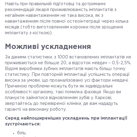
Навіть при правильній підготовці та дотриманні
рекомендацій лікаря приживлюваність імплантатів з
негайним навантаженням не така висока, як з
навантаженням після повної остеоінтеграції через кілька
місяців (тобто виготовленням коронки після зрощення
імплантату з кісткою).
Можливі ускладнення
За даними статистики, з 1000 встановлених імплантатів не
приживаються не більше 20, а відсоток невдач – 0,5-2,5%.
Відомі виробники зубних імплантатів мають більш точну
статистику. При повторній імплантації успішність операції
висока за умови, що проаналізовано усі фактори невдачі.
Причиною проблеми можуть бути як індивідуальні
особливості організму, такі помилка фахівця. Якщо ви
плануєте зайнятися відновленням зубів у Харкові,
звертайтесь до перевіреної клініки, де вам нададуть
гарантії на виконану роботу.
Серед найпоширеніших ускладнень при імплантації
зустрічаються:
біль;