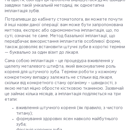
На щастя, сьогодні ця проблема вирішується дуже швидко
завдяки такій унікальній методиці, як одноетапна
імплантація зубів.
Потрапивши до кабінету стоматолога, ви можете почути
й інші назви даної операції: вам може бути запропонована
миттєва, експрес або одномоментна імплантація, що, по
суті, означає те саме. Метод базальної імплантації, що
передбачає використання імплантатів особливої ​​форми,
також дозволяє встановити штучні зуби в короткі терміни
— буквально за один візит до лікаря.
Сама собою імплантація – це процедура вживлення у
щелепу металевого штифта, який виконуватиме роль
кореня для штучного зуба. Терміни роботи у кожному
конкретному випадку залежать не стільки від лікаря,
скільки від конкретного стану організму – швидкості, з
якою метал міцно обросте кістковою тканиною. Зазвичай
це займає кілька місяців, а імплантація поділяється на три
етапи:
вживлення штучного кореня (як правило, з чистого
титану);
формування здорових ясен навколо майбутнього
зуба;