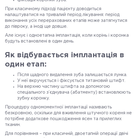
фіксація коронки зуба.
При класичному підході пацієнту доводиться
налаштуватися на тривалий період лікування: період
виконання усіх перерахованих етапів може затягнутися
до півроку, а іноді ще довше.
Але існує і одноетапна імплантація, коли корінь і коронка
будуть встановлені в один день.
Як відбувається імплантація в
один етап:
Після щадного видалення зуба залишається лунка.
У неї вкручується і фіксується титановий штифт.
На верхню частину штифта за допомогою
спеціального з’єднувача (абатменту) встановлюють
зубну коронку.
Процедуру одномоментної імплантації називають
безкровною, оскільки для вживлення штучного кореня не
потрібне додаткове пошкодження ясен та прилеглих
тканин.
Для порівняння – при класичній, двоетапній операції двічі