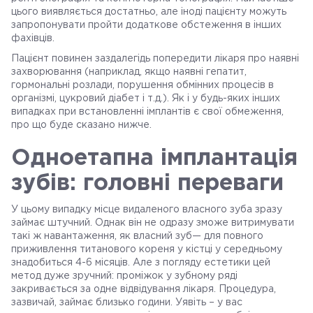
цього виявляється достатньо, але іноді пацієнту можуть
запропонувати пройти додаткове обстеження в інших
фахівців.
Пацієнт повинен заздалегідь попередити лікаря про наявні
захворювання (наприклад, якщо наявні гепатит,
гормональні розлади, порушення обмінних процесів в
організмі, цукровий діабет і т.д.). Як і у будь-яких інших
випадках при встановленні імплантів є свої обмеження,
про що буде сказано нижче.
Одноетапна імплантація
зубів: головні переваги
У цьому випадку місце видаленого власного зуба зразу
займає штучний. Однак він не одразу зможе витримувати
такі ж навантаження, як власний зуб— для повного
приживлення титанового кореня у кістці у середньому
знадобиться 4-6 місяців. Але з погляду естетики цей
метод дуже зручний: проміжок у зубному ряді
закривається за одне відвідування лікаря. Процедура,
зазвичай, займає близько години. Уявіть – у вас