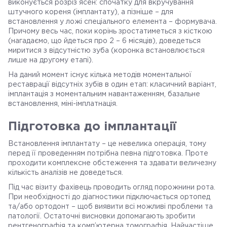
виконується розріз ясен: спочатку для вкручування
штучного кореня (імплантату), а пізніше – для
встановлення у ложі спеціального елемента – формувача.
Причому весь час, поки корінь зростатиметься з кісткою
(нагадаємо, що йдеться про 2 – 6 місяців), доведеться
миритися з відсутністю зуба (коронка встановлюється
лише на другому етапі).
На даний момент існує кілька методів моментальної
реставрації відсутніх зубів в один етап: класичний варіант,
імплантація з моментальним навантаженням, базальне
встановлення, міні-імплатнація.
Підготовка до імплантації
Встановлення імплантату – це невелика операція, тому
перед її проведенням потрібна певна підготовка. Проте
проходити комплексне обстеження та здавати величезну
кількість аналізів не доведеться.
Під час візиту фахівець проводить огляд порожнини рота.
При необхідності до діагностики підключається ортопед
та/або ортодонт – щоб виявити всі можливі проблеми та
патології. Остаточні висновки допомагають зробити
рентгенографія та комп’ютерна томографія. Найчастіше