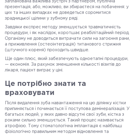
запланована важлива зустріч з партнером, публічна
презентація, або, можливо, ви збираєтеся на побачення: у
цих та інших випадках не доведеться соромитися
зрадницької щілини у зубному ряді.
Завдяки експрес методу зменшується травматичність
процедури, і як наслідок, коротшає реабілітаційний період.
Організму не доводиться витрачати сили на загоєння рани,
а приживлення (остеоінтеграція) титанового стрижня
(штучного кореня) проходить швидше.
Ще один плюс, який забезпечують одноетапні процедури,
— економія. За рахунок зменшення кількості візитів до
лікаря, пацієнт виграє у ціні.
Це потрібно знати та
враховувати
Після видалення зуба навантаження на цю ділянку кістки
припиняється і починається її поступова демінералізація. У
багатьох людей, у яких давно відсутні свої зуби, кістка з
роками сильно зменшується. Такий процес називається
атрофією. Тому стоматологічна імплантація є найбільш
фізіологічно правильним методом відновлення та