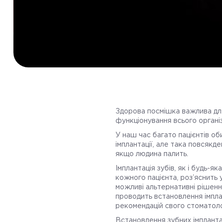
Здорова посмішка важлива для
функціонування всього органі
У наш час багато пацієнтів о
імплантації, але така повсякд
якщо людина палить.
Імплантація зубів, як і будь-я
кожного пацієнта, роз’яснить 
можливі альтернативні рішення.
проводить встановлення імплан
рекомендацій свого стоматолога
Встановлення зубних імпланта