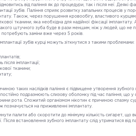
ідмовитись від паління як до процедури, так і після неї. Деякі фа
нтації зубів. Паління сприяє розвитку запальних процесів у пор
нтату. Також, через порушення кровообігу, властивого курця
кової тканини, яка необхідна для надійної фіксації імплантату.
акого штучного зуба буде в рази меншим, ніж у людей, що не 
в потребують заміни вже через 5 років.
 імплантації зубів курці можуть зіткнутися з такими проблемами:
лантатів;
 після імплантації;
кової тканини;
нтату;
.
ичиною таких наслідків паління є підвищене утворення зубного 
і постійно подразнюють слизову оболонку під час паління, що у 
нини рота. Спожитий організмом нікотин є причиною спазму суд
ож позначується на приживленні імплантату.
ути палити або скоротити до мінімуму кількість сигарет, що в
ї. Після встановлення зубного імплантату слід утриматися від п