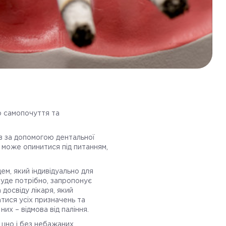
о самопочуття та
ів за допомогою дентальної
, може опинитися під питанням,
цем, який індивідуально для
 буде потрібно, запропонує
 досвіду лікаря, який
атися усіх призначень та
них – відмова від паління.
ішно і без небажаних