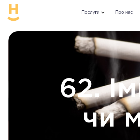
Послуги
Про нас
62. І
чи 