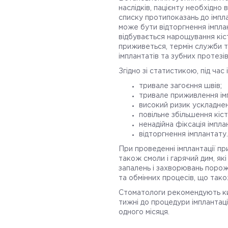
наслідків, пацієнту необхідно в
списку протипоказань до імпла
може бути відторгнення імпла
відбувається нарощування кіст
приживеться, термін служби т
імплантатів та зубних протезі
Згідно зі статистикою, під час
тривале загоєння швів;
тривале приживлення імп
високий ризик ускладнень
повільне збільшення кіст
ненадійна фіксація імпла
відторгнення імплантату
При проведенні імплантації пр
також смоли і гарячий дим, як
запалень і захворювань порож
та обмінних процесів, що так
Стоматологи рекомендують кин
тижні до процедури імплантаці
одного місяця.