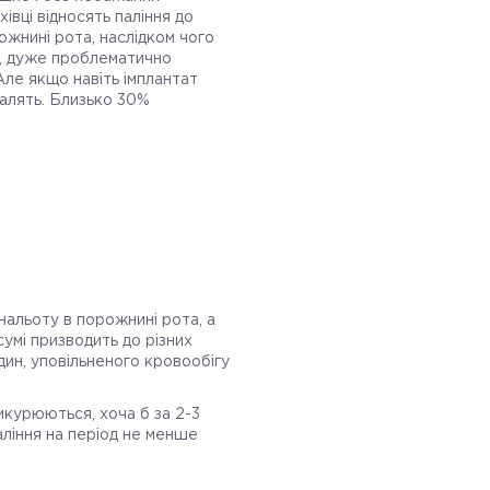
хівці відносять паління до
ожнині рота, наслідком чого
м, дуже проблематично
 Але якщо навіть імплантат
палять. Близько 30%
нальоту в порожнині рота, а
сумі призводить до різних
ин, уповільненого кровообігу
икурюються, хоча б за 2-3
аління на період не менше