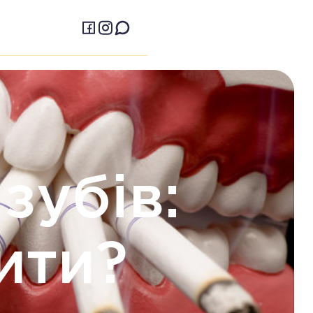
зубів:
ити?