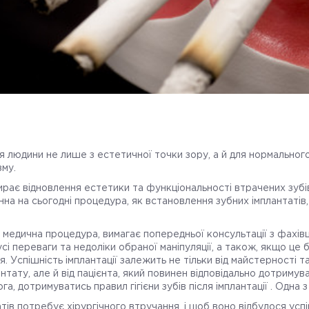
 людини не лише з естетичної точки зору, а й для нормальног
зму.
бирає відновлення естетики та функціональності втрачених зуб
енна на сьогодні процедура, як встановлення зубних імплантатів
ка медична процедура, вимагає попередньої консультації з фахів
усі переваги та недоліки обраної маніпуляції, а також, якщо це
 Успішність імплантації залежить не тільки від майстерності та
тату, але й від пацієнта, який повинен відповідально дотримув
, дотримуватись правил гігієни зубів після імплантації . Одна з 
тів потребує хірургічного втручання, і щоб воно відбулося усп